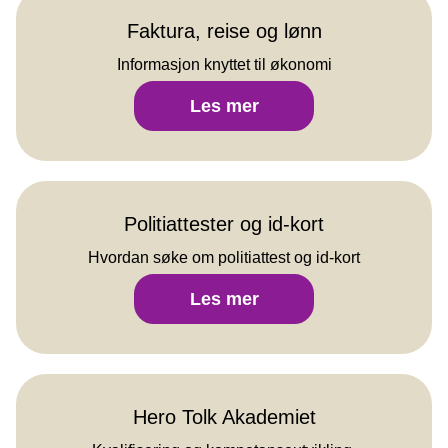
Faktura, reise og lønn
Informasjon knyttet til økonomi
Faktura,
Les mer
reise
og
lønn
Politiattester og id-kort
Hvordan søke om politiattest og id-kort
Politiattester
Les mer
og
id-
kort
Hero Tolk Akademiet