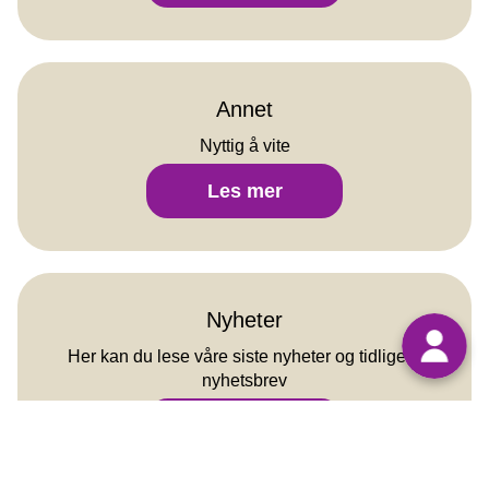
om
avtaler
Annet
Nyttig å vite
Annet
Les mer
Nyheter
Her kan du lese våre siste nyheter og tidligere
nyhetsbrev
Nyheter
Les mer