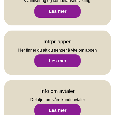
Kvalifisering og kompetanseutvikling
Hero
Les mer
Tolk
Akademiet
Intrpr-appen
Her finner du alt du trenger å vite om appen
Intrpr-
Les mer
appen
Info om avtaler
Detaljer om våre kundeavtaler
Info
Les mer