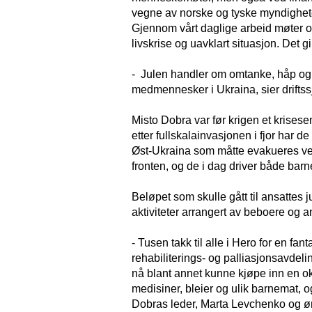
vegne av norske og tyske myndigheter. I
Gjennom vårt daglige arbeid møter o
livskrise og uavklart situasjon. Det 
- Julen handler om omtanke, håp og 
medmennesker i Ukraina, sier driftssj
Misto Dobra var før krigen et krisesen
etter fullskalainvasjonen i fjor har d
Øst-Ukraina som måtte evakueres ved 
fronten, og de i dag driver både barne
Beløpet som skulle gått til ansattes 
aktiviteter arrangert av beboere og a
- Tusen takk til alle i Hero for en fa
rehabiliterings- og palliasjonsavdeli
nå blant annet kunne kjøpe inn en ok
medisiner, bleier og ulik barnemat, o
Dobras leder, Marta Levchenko og øns