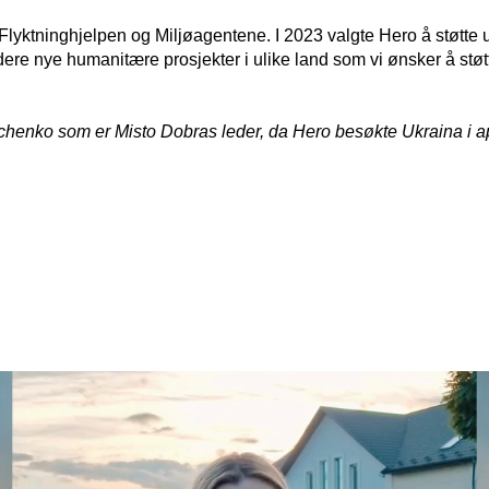
t Flyktninghjelpen og Miljøagentene. I 2023 valgte Hero å støtte
vurdere nye humanitære prosjekter i ulike land som vi ønsker å stø
enko som er Misto Dobras leder, da Hero besøkte Ukraina i ap