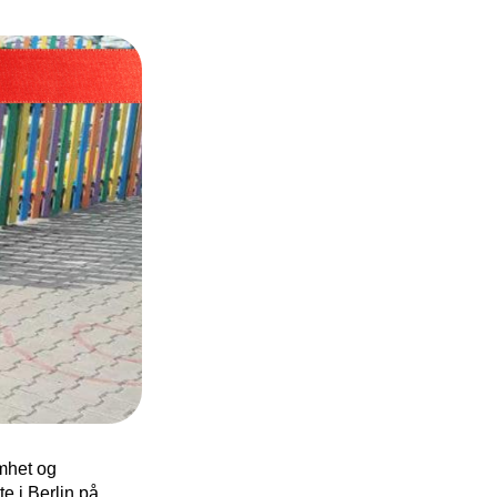
omhet og
e i Berlin på