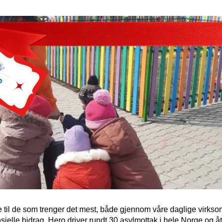
tte til de som trenger det mest, både gjennom våre daglige virks
lle bidrag. Hero driver rundt 30 asylmottak i hele Norge og ått