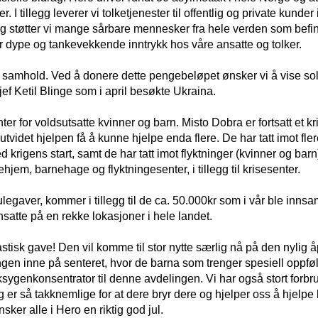
 tillegg leverer vi tolketjenester til offentlig og private kunder 
g støtter vi mange sårbare mennesker fra hele verden som befin
gir dype og tankevekkende inntrykk hos våre ansatte og tolker.
samhold. Ved å donere dette pengebeløpet ønsker vi å vise sol
ef Ketil Blinge som i april besøkte Ukraina.
ter for voldsutsatte kvinner og barn. Misto Dobra er fortsatt et k
e utvidet hjelpen få å kunne hjelpe enda flere. De har tatt imot fl
krigens start, samt de har tatt imot flyktninger (kvinner og bar
hjem, barnehage og flyktningesenter, i tillegg til krisesenter.
julegaver, kommer i tillegg til de ca. 50.000kr som i vår ble inn
nsatte på en rekke lokasjoner i hele landet.
ntastisk gave! Den vil komme til stor nytte særlig nå på den nylig
ngen inne på senteret, hvor de barna som trenger spesiell oppfølgi
sygenkonsentrator til denne avdelingen. Vi har også stort forbr
g er så takknemlige for at dere bryr dere og hjelper oss å hjelpe 
ker alle i Hero en riktig god jul.