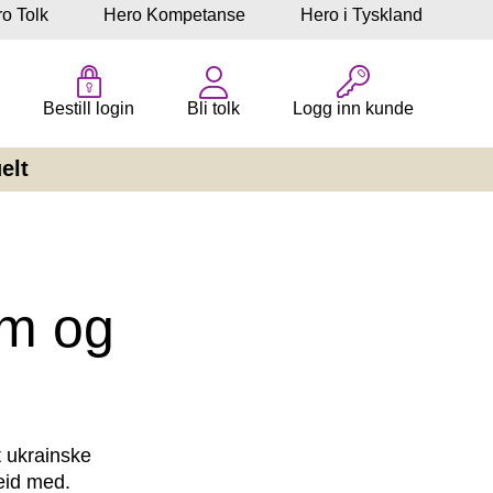
o Tolk
Hero Kompetanse
Hero i Tyskland
Bestill login
Bli tolk
Logg inn kunde
elt
em og
t ukrainske 
eid med. 