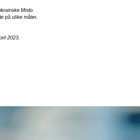
 ukrainske Misto
tte på ulike måter.
ril 2023.