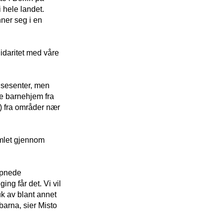
i hele landet.
ner seg i en
idaritet med våre
risesenter, men
ere barnehjem fra
n) fra områder nær
samlet gjennom
 åpnede
ng får det. Vi vil
uk av blant annet
barna, sier Misto