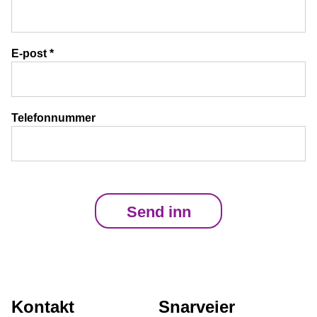
For kunder
E-post
*
For tolker
Om oss
Telefonnummer
Kontakt oss
Aktuelt
Kontakt
Snarveier