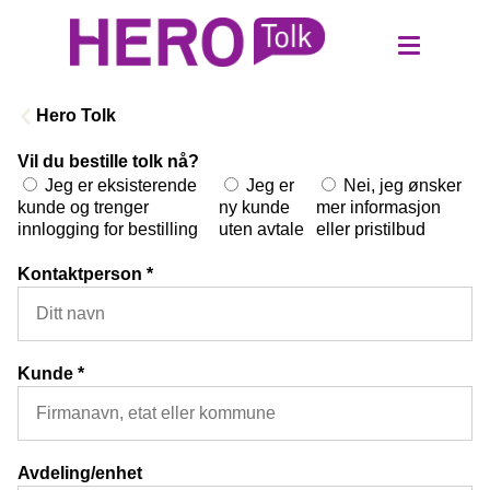
Hero Tolk
Vil du bestille tolk nå?
Jeg er eksisterende
Jeg er
Nei, jeg ønsker
Logg inn kunde
kunde og trenger
ny kunde
mer informasjon
innlogging for bestilling
uten avtale
eller pristilbud
Bestill login
Kontaktperson
*
Bli tolk
Kunde
*
Tolk
Oversettelse
Avdeling/enhet