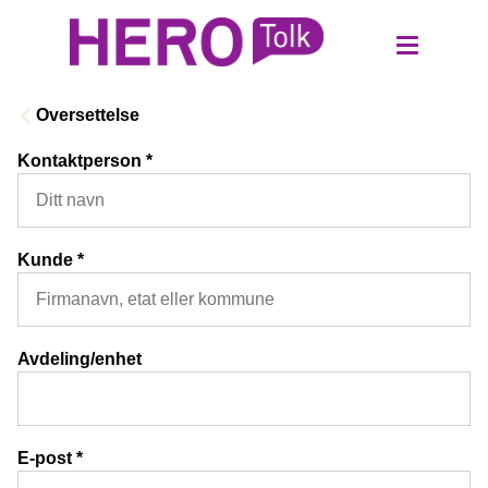
Oversettelse
Kontaktperson
*
Logg inn kunde
Bestill login
Kunde
*
Bli tolk
Avdeling/enhet
Tolk
Oversettelse
E-post
*