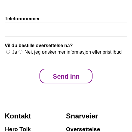
Landing-tolk
Telefonnummer
Landing-oversettelse
For kunder
Vil du bestille oversettelse nå?
Ja
Nei, jeg ønsker mer informasjon eller pristilbud
For tolker
Om oss
Kontakt oss
Kontakt
Snarveier
Aktuelt
Hero Tolk
Oversettelse