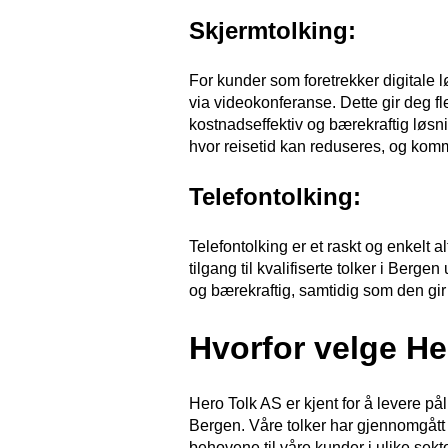
Skjermtolking:
For kunder som foretrekker digitale l
via videokonferanse. Dette gir deg fle
kostnadseffektiv og bærekraftig løsni
hvor reisetid kan reduseres, og komm
Telefontolking:
Telefontolking er et raskt og enkelt a
tilgang til kvalifiserte tolker i Ber
og bærekraftig, samtidig som den gir
Hvorfor velge He
Hero Tolk AS er kjent for å levere pål
Bergen. Våre tolker har gjennomgått g
behovene til våre kunder i ulike sekto