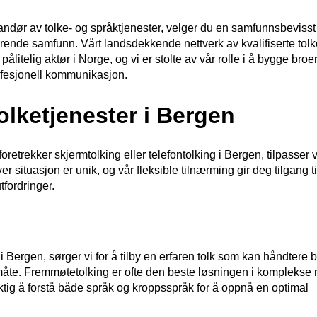
ndør av tolke- og språktjenester, velger du en samfunnsbevisst 
uderende samfunn. Vårt landsdekkende nettverk av kvalifiserte tolk
 pålitelig aktør i Norge, og vi er stolte av vår rolle i å bygge bro
fesjonell kommunikasjon.
lketjenester i Bergen
retrekker skjermtolking eller telefontolking i Bergen, tilpasser vi
er situasjon er unik, og vår fleksible tilnærming gir deg tilgang t
fordringer.
e i Bergen, sørger vi for å tilby en erfaren tolk som kan håndtere
 måte. Fremmøtetolking er ofte den beste løsningen i komplekse 
viktig å forstå både språk og kroppsspråk for å oppnå en optimal