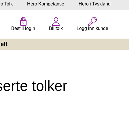
o Tolk
Hero Kompetanse
Hero i Tyskland
Bestill login
Bli tolk
Logg inn kunde
elt
serte tolker