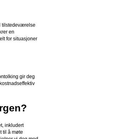
l tilstedeværelse
krer en
lt for situasjoner
ontolking gir deg
 kostnadseffektiv
ergen?
t, inkludert
 til å møte
 hjelper vi deg med