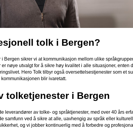
esjonell tolk i Bergen?
r i Bergen sikrer vi at kommunikasjon mellom ulike språkgrupper
er nøye utvalgt for å sikre høy kvalitet i alle situasjoner, enten 
ringslivet. Hero Tolk tilbyr også oversettelsestjenester som et s
av kommunikasjonen blir ivaretatt.
v tolketjenester i Bergen
 leverandører av tolke- og språktjenester, med over 40 års erfa
nde samfunn ved å sikre at alle, uavhengig av språk eller kulturel
ttssikkerhet, og vi jobber kontinuerlig med å forbedre og profesjona