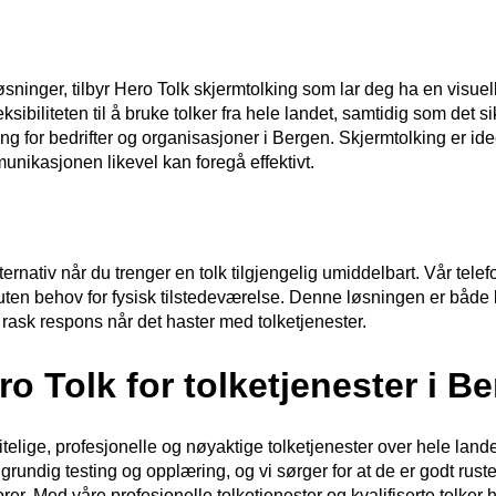
øsninger, tilbyr Hero Tolk skjermtolking som lar deg ha en visuel
ksibiliteten til å bruke tolker fra hele landet, samtidig som det si
ng for bedrifter og organisasjoner i Bergen. Skjermtolking er idee
unikasjonen likevel kan foregå effektivt.
lternativ når du trenger en tolk tilgjengelig umiddelbart. Vår telef
gen uten behov for fysisk tilstedeværelse. Denne løsningen er både
 rask respons når det haster med tolketjenester.
ro Tolk for tolketjenester i B
itelige, profesjonelle og nøyaktige tolketjenester over hele lande
rundig testing og opplæring, og vi sørger for at de er godt rustet
rer. Med våre profesjonelle tolketjenester og kvalifiserte tolker