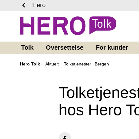
Hero
Tolk
Oversettelse
For kunder
Hero Tolk
Aktuelt
Tolketjenester i Bergen
Tolketjenest
hos Hero To