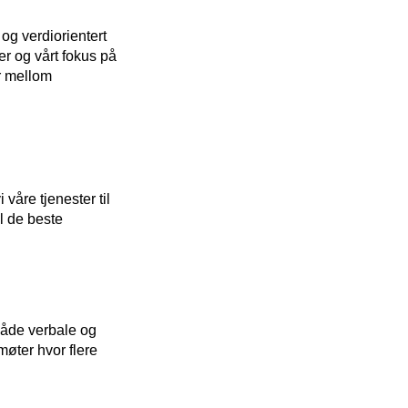
og verdiorientert
er og vårt fokus på
er mellom
 våre tjenester til
il de beste
 både verbale og
møter hvor flere