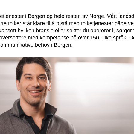
lketjenester i Bergen og hele resten av Norge. Vårt lands
te tolker står klare til å bistå med tolketjenester både ve
ansett hvilken bransje eller sektor du opererer i, sørger vi
og oversettere med kompetanse på over 150 ulike språk. Dett
e kommunikative behov i Bergen.