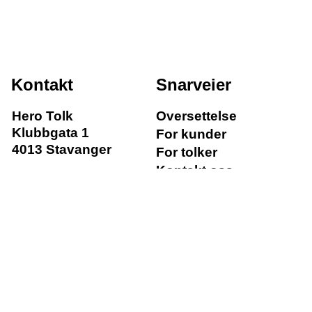
Kontakt
Snarveier
Hero Tolk
Oversettelse
Klubbgata 1
For kunder
4013 Stavanger
For tolker
Kontakt oss
Aktuelt
Ring
Personvernerklæring
Åpenhetsloven
E-post
Følg oss