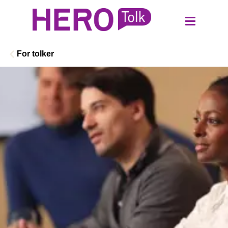
For tolker
Logg inn kunde
Bestill login
Bli tolk
Tolk
Oversettelse