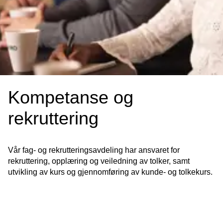
For kunder
For tolker
Om oss
Kompetanse og
Kontakt oss
rekruttering
Aktuelt
Vår fag- og rekrutteringsavdeling har ansvaret for
rekruttering, opplæring og veiledning av tolker, samt
utvikling av kurs og gjennomføring av kunde- og tolkekurs.