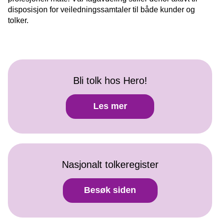
disposisjon for veiledningssamtaler til både kunder og
tolker.
Bli tolk hos Hero!
Bli
Les mer
tolk
hos
Hero!
Nasjonalt tolkeregister
Nasjonalt
Besøk siden
tolkeregister